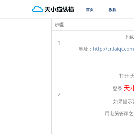
首页
教程
步骤
下载
1
地址：
http://cr.laiqt.co
打开 天
天
登录
2
如果提示
用电脑管家之