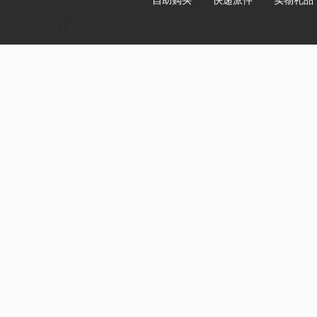
自助购买
快递派件
实物礼品
本网站当前在线人数5206人，感谢您对本网站的支持!