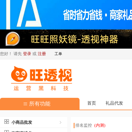
您好！ 请先
登录
或
注册
工单
所有功能
首页
礼品代发
小商品批发
排名监控
(内测)