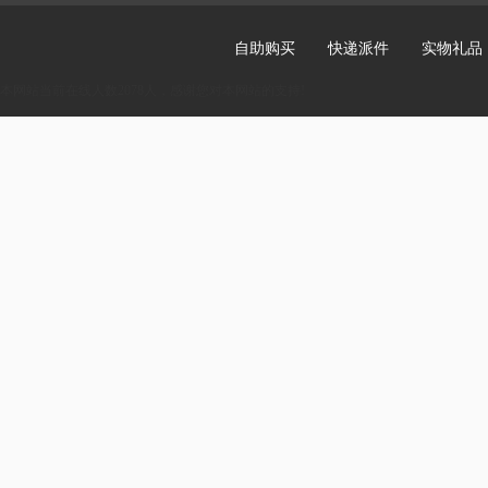
自助购买
快递派件
实物礼品
本网站当前在线人数2078人，感谢您对本网站的支持!