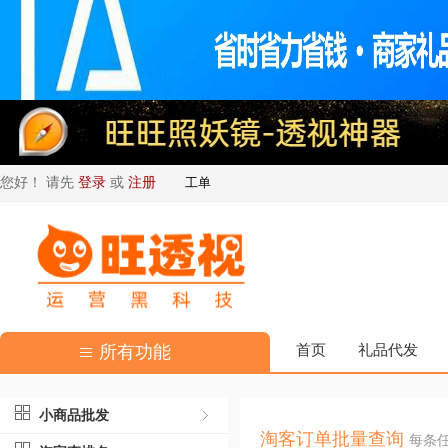
您好！ 请先
登录
或
注册
工单
所有功能
首页
礼品代发
小商品批发
淘客订单批量查询
每条